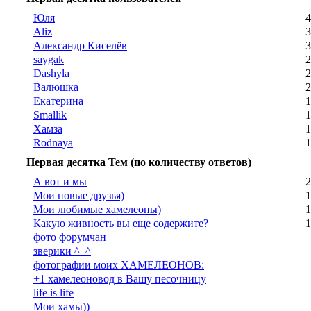
Юля
4
Aliz
3
Александр Киселёв
3
saygak
2
Dashyla
2
Валюшка
2
Екатерина
1
Smallik
1
Хамза
1
Rodnaya
1
Первая десятка Тем (по количеству ответов)
А вот и мы
2
Мои новые друзья)
1
Мои любимые хамелеоны)
1
Какую живность вы еще содержите?
1
фото форумчан
зверики ^_^
фотографии моих ХАМЕЛЕОНОВ:
+1 хамелеоновод в Вашу песочницу
life is life
Мои хамы))