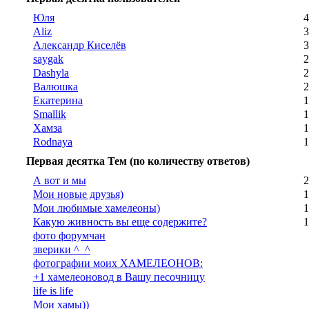
Юля
4
Aliz
3
Александр Киселёв
3
saygak
2
Dashyla
2
Валюшка
2
Екатерина
1
Smallik
1
Хамза
1
Rodnaya
1
Первая десятка Тем (по количеству ответов)
А вот и мы
2
Мои новые друзья)
1
Мои любимые хамелеоны)
1
Какую живность вы еще содержите?
1
фото форумчан
зверики ^_^
фотографии моих ХАМЕЛЕОНОВ:
+1 хамелеоновод в Вашу песочницу
life is life
Мои хамы))